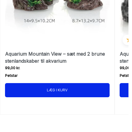
Aquarium Mountain View – sæt med 2 brune
Aquar
stenlandskaber til akvarium
stenl
99,00 kr.
99,00 k
Petstar
Petstar
LÆG I KURV