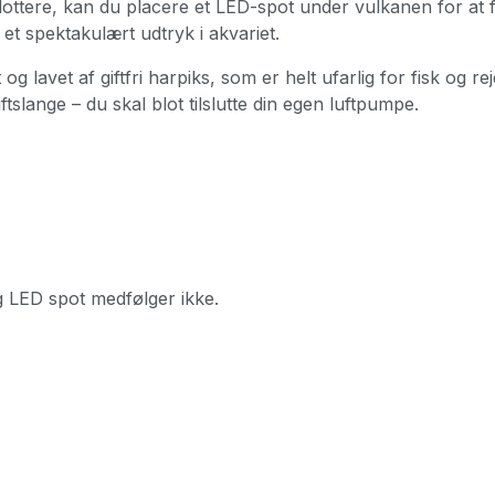
lottere, kan du placere et LED-spot under vulkanen for at få
et spektakulært udtryk i akvariet.
g lavet af giftfri harpiks, som er helt ufarlig for fisk og re
uftslange – du skal blot tilslutte din egen luftpumpe.
LED spot medfølger ikke.