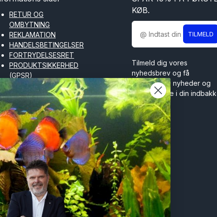
KØB.
RETUR OG
OMBYTNING
TILMELD
REKLAMATION
HANDELSBETINGELSER
FORTRYDELSESRET
Tilmeld dig vores
PRODUKTSIKKERHED
nyhedsbrev og få
(GPSR)
spændende nyheder og
COOKIES OG
tilbud direkte i din indbakk
PRIVATLIVSPOLITIK
FORTRYD KØB
OM TILDINFISK
SITEMAP
BLOG