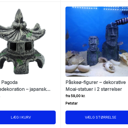
 Pagoda
Påskeø-figurer – dekorative
edekoration – japansk
Moai-statuer i 2 størrelser
 fisk
.
fra 59,00 kr.
Petstar
LÆG I KURV
VÆLG STØRRELSE