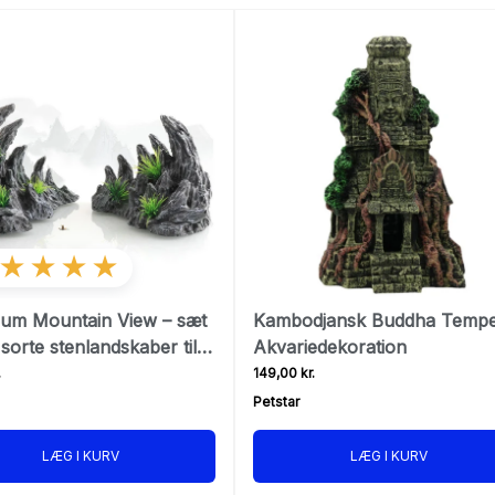
★★★★
ium Mountain View – sæt
Kambodjansk Buddha Tempe
sorte stenlandskaber til
Akvariedekoration
ium
.
149,00 kr.
Petstar
LÆG I KURV
LÆG I KURV