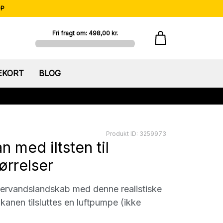
OP
Fri fragt om: 498,00 kr.
EKORT
BLOG
Produkt ID: 3259973
n med iltsten til
ørrelser
ervandslandskab med denne realistiske
ulkanen tilsluttes en luftpumpe (ikke