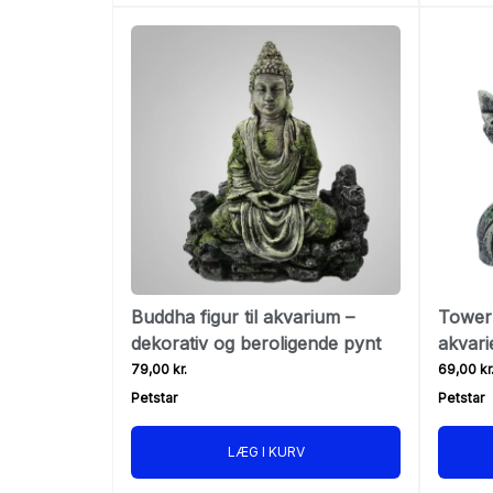
Buddha figur til akvarium –
Tower
dekorativ og beroligende pynt
akvari
hule til
79,00 kr.
69,00 kr
Petstar
Petstar
LÆG I KURV