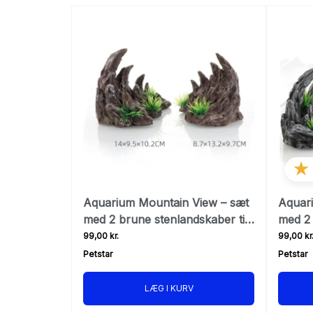
★
Aquarium Mountain View – sæt
Aquar
med 2 brune stenlandskaber til
med 2 
akvarium
akvar
99,00 kr.
99,00 kr
Petstar
Petstar
LÆG I KURV