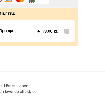
DINE FISK
uftpumpe
+ 119,00 kr.
et. Når vulkanen
 en levende effekt, der