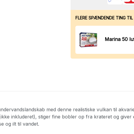
FLERE SPÆNDENDE TING TIL 
Marina 50 l
dervandslandskab med denne realistiske vulkan til akvari
(ikke inkluderet), stiger fine bobler op fra krateret og giver
 og ilt til vandet.