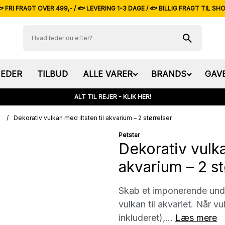
 FRI FRAGT OVER 499,- / 🐟 LEVERING 1-3 DAGE / 🐟 BILLIG FRAGT TIL SH
EDER
TILBUD
ALLE VARER
BRANDS
GAV
ALT TIL REJER - KLIK HER!
/
Dekorativ vulkan med iltsten til akvarium – 2 størrelser
Petstar
Dekorativ vulka
akvarium – 2 st
Skab et imponerende und
vulkan til akvariet. Når v
inkluderet),...
Læs mere