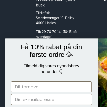
butik
Tildinfisk
Smedevænget 10. Dalby
4690 Haslev
Tlf:
29 70 70 14 (10-15 på
hverdage)
Mail:
info@tildinfisk.dk
Få 10% rabat på din
CVR:
30611659 HS Invest
første ordre 🥳
ApS
Tilmeld dig vores nyhedsbrev
herunder 👇
Følg os her