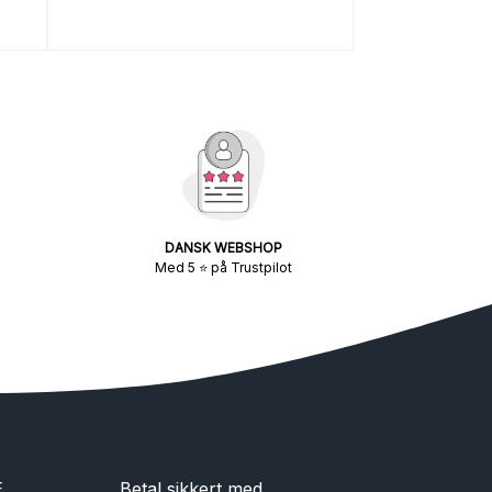
DANSK WEBSHOP
Med 5 ⭐ på Trustpilot
E
Betal sikkert med