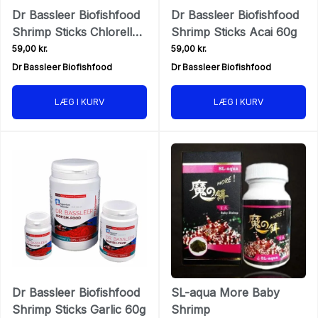
Dr Bassleer Biofishfood
Dr Bassleer Biofishfood
Shrimp Sticks Chlorella
Shrimp Sticks Acai 60g
60g
59,00 kr.
59,00 kr.
Dr Bassleer Biofishfood
Dr Bassleer Biofishfood
LÆG I KURV
LÆG I KURV
Dr Bassleer Biofishfood
SL-aqua More Baby
Shrimp Sticks Garlic 60g
Shrimp