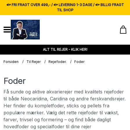
🐟 FRI FRAGT OVER 499,- / 🐟 LEVERING 1-3 DAGE / 🐟 BILLIG FRAGT
TIL SHOP
ALT TIL REJER - KLIK HER!
Forsiden
/
Til Rejer
/
Rejefoder.
/
Foder
Foder
Få sunde og aktive akvarierejer med kvalitets rejefoder
til både Neocaridina, Caridina og andre ferskvandsrejer.
Her finder du kompletfoder, sticks og pellets fra
populære mærker. Vælg det rette rejefoder til vækst,
farver, trivsel og formering – og find både dagligt
hovedfoder og specialfoder til dine rejer