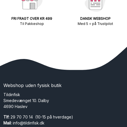
FRI FRAGT OVER KR 499
DANSK WEBSHOP
Til Pakkeshop
Med 5 ⭐ på Trustpilot
Webshop uden fysisk butik
Tildinfisk
Smedevænget 10. Dalby
4690 Haslev
Tlf:
29 70 70 14 (10-15 på hverdage)
Mail:
info@tildinfisk.dk