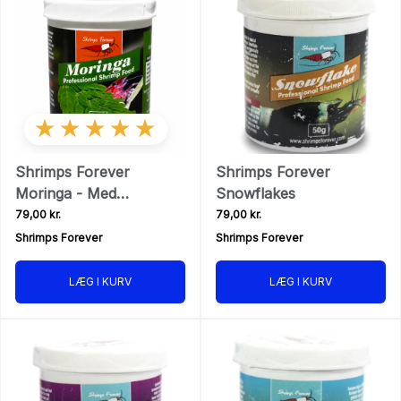
★★★★★
Shrimps Forever
Shrimps Forever
Moringa - Med
Snowflakes
vitaminer, mineraler og
79,00 kr.
79,00 kr.
antioxidanter
Shrimps Forever
Shrimps Forever
LÆG I KURV
LÆG I KURV