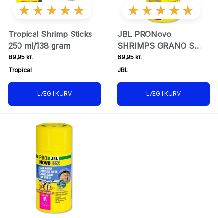
★★★★★
★★★★★
Tropical Shrimp Sticks
JBL PRONovo
250 ml/138 gram
SHRIMPS GRANO S
250 ml/145 gr
89,95 kr.
69,95 kr.
Tropical
JBL
LÆG I KURV
LÆG I KURV