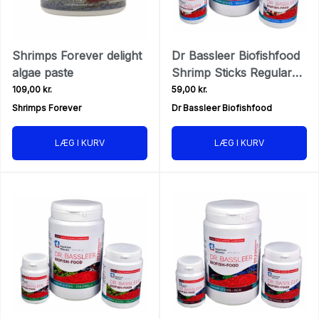
Shrimps Forever delight
Dr Bassleer Biofishfood
algae paste
Shrimp Sticks Regular
60g
109,00 kr.
59,00 kr.
Shrimps Forever
Dr Bassleer Biofishfood
LÆG I KURV
LÆG I KURV