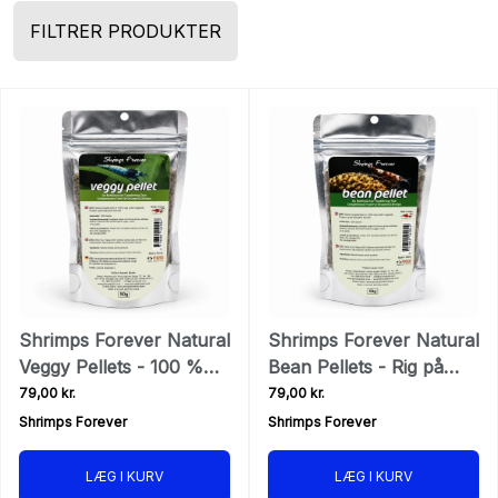
FILTRER PRODUKTER
Shrimps Forever Natural
Shrimps Forever Natural
Veggy Pellets - 100 %
Bean Pellets - Rig på
vegetabilsk rejefoder
fibre, proteiner og
79,00 kr.
79,00 kr.
mineraler
Shrimps Forever
Shrimps Forever
LÆG I KURV
LÆG I KURV