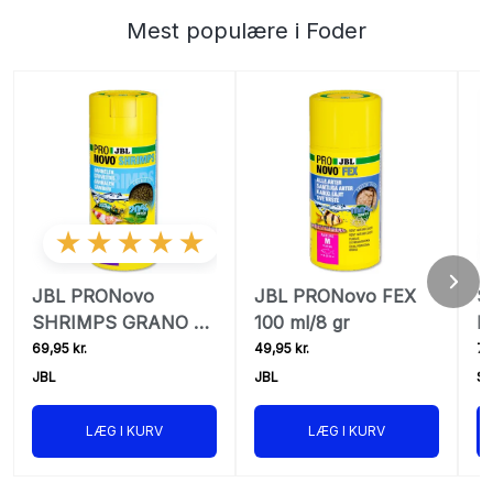
Mest populære i Foder
★★★★★
JBL PRONovo
JBL PRONovo FEX
S
SHRIMPS GRANO S
100 ml/8 gr
M
250 ml/145 gr
vi
69,95 kr.
49,95 kr.
79
o
JBL
JBL
Sh
LÆG I KURV
LÆG I KURV