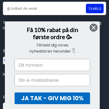
TILMELD
Tilmeld dig vores nyhedsbrev og få spændende nyheder og
tilbud direkte i din indbakke.
Få 10% rabat på din
første ordre 🥳
Tilmeld dig vores
nyhedsbrev herunder 👇
Betal sikkert med
Nem betaling med kort, mobilepay eller ViaBill delbetalinger
JA TAK - GIV MIG 10%
Følg os her