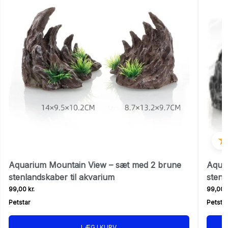
Aquarium Mountain View – sæt med 2 brune
Aquar
stenlandskaber til akvarium
stenl
99,00 kr.
99,00 k
Petstar
Petstar
LÆG I KURV