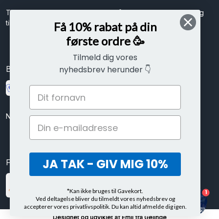
Tilmeld dig vores nyhedsbrev og få spændende nyheder og
tilbud direkte i din indbakke.
Få 10% rabat på din
første ordre 🥳
Tilmeld dig vores
Betal sikkert med
nyhedsbrev herunder 👇
Nem betaling med kort, mobilepay eller ViaBill delbetalinger
JA TAK - GIV MIG 10%
Følg os her
*Kan ikke bruges til Gavekort.
1
Ved deltagelse bliver du tilmeldt vores nyhedsbrev og
accepterer vores privatlivspolitik. Du kan altid afmelde dig igen.
Designet og udviklet af
Emil fra Gelinde