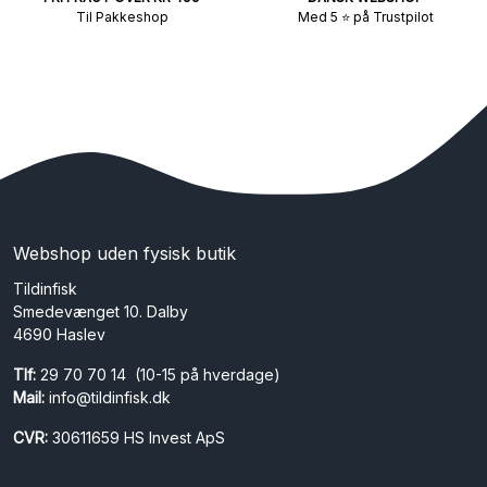
Til Pakkeshop
Med 5 ⭐ på Trustpilot
Webshop uden fysisk butik
Tildinfisk
Smedevænget 10. Dalby
4690 Haslev
Tlf:
29 70 70 14 (10-15 på hverdage)
Mail:
info@tildinfisk.dk
CVR:
30611659 HS Invest ApS