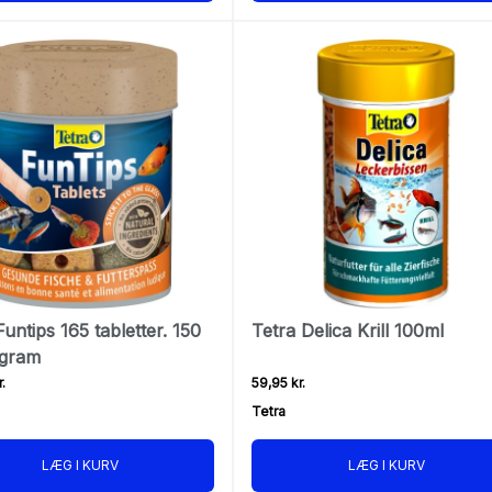
Funtips 165 tabletter. 150
Tetra Delica Krill 100ml
 gram
.
59,95 kr.
Tetra
LÆG I KURV
LÆG I KURV