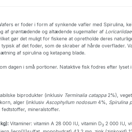
afers er foder i form af synkende vafler med Spirulina, k
ing af grøntædende og altædende sugemaller af
Loricariidae
ilket gør det muligt for fiskene at opretholde deres naturlig
k typisk af det foder, som de skraber af hårde overflader. Va
lsætning af spirulina og ketapang blade.
m dagen i små portioner. Nataktive fisk fodres efter lyset i 
bilske biprodukter (inklusiv
Terminalia catappa
2%), vegeta
 korn, alger (inklusiv
Ascophyllum nodosum
4%,
Spirulina
p
 fedtstoffer, mineralstoffer.
kg):
Vitaminer: vitamin A 28 000 IU, vitamin D
2 000 IU, vi
3
jern (jern(II)sulfat, monohydrat) 43,2 mg, zink (zinkoxid)