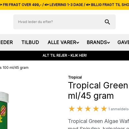
 FRI FRAGT OVER 499,- / 🐟 LEVERING 1-3 DAGE / 🐟 BILLIG FRAGT TIL SH
EDER
TILBUD
ALLE VARER
BRANDS
GAV
ALT TIL REJER - KLIK HER!
s 100 ml/45 gram
Tropical
Tropical Green
ml/45 gram
★★★★★
1 anmeldels
Tropical Green Algae Wafe
med Spirulina, kelpalger 