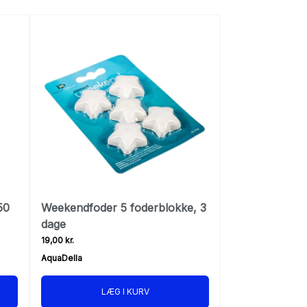
50
Weekendfoder 5 foderblokke, 3
dage
19,00 kr.
AquaDella
LÆG I KURV