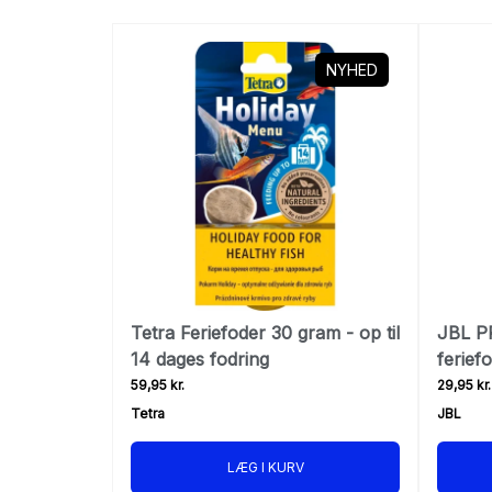
NYHED
Tetra Feriefoder 30 gram - op til
JBL P
14 dages fodring
feriefo
59,95 kr.
29,95 kr.
Tetra
JBL
LÆG I KURV