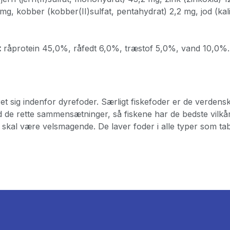
mg, kobber (kobber(II)sulfat, pentahydrat) 2,2 mg, jod (kal
:
råprotein 45,0%, råfedt 6,0%, træstof 5,0%, vand 10,0%.
ret sig indenfor dyrefoder. Særligt fiskefoder er de verdensk
 de rette sammensætninger, så fiskene har de bedste vilkår
skal være velsmagende. De laver foder i alle typer som tabl