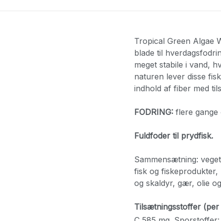
Tropical Green Algae W
blade til hverdagsfodr
meget stabile i vand, hv
naturen lever disse fis
indhold af fiber med ti
FODRING:
flere gange o
Fuldfoder til prydfisk.
Sammensætning: vegeta
fisk og fiskeprodukter,
og skaldyr, gær, olie og
Tilsætningsstoffer (per 
C 585 mg. Sporstoffer: 