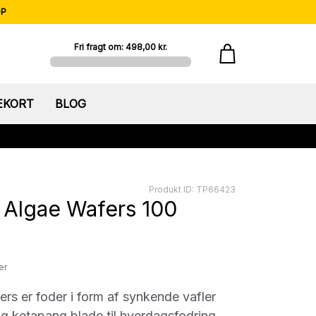
OP
Fri fragt om: 498,00 kr.
EKORT
BLOG
Produkt ID: TP66423
 Algae Wafers 100
er
rs er foder i form af synkende vafler
og ketapang blade til hverdagsfodring