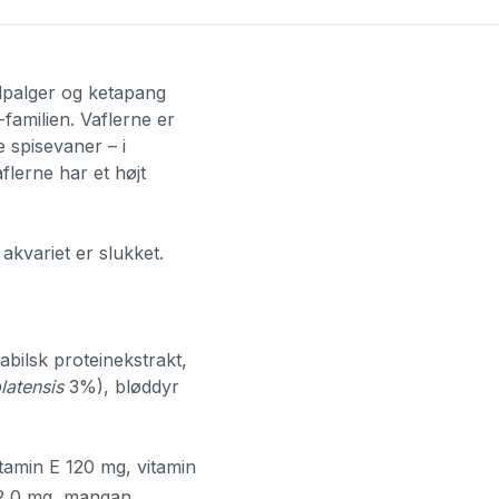
elpalger og ketapang
-familien. Vaflerne er
e spisevaner – i
flerne har et højt
akvariet er slukket.
bilsk proteinekstrakt,
latensis
3%), bløddyr
tamin E 120 mg, vitamin
 12,0 mg, mangan