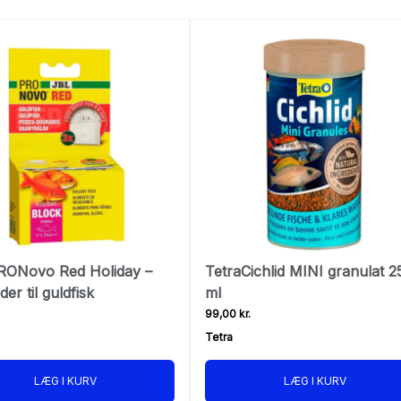
RONovo Red Holiday –
TetraCichlid MINI granulat 2
der til guldfisk
ml
99,00 kr.
Tetra
LÆG I KURV
LÆG I KURV