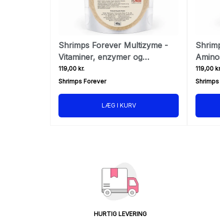
Shrimps Forever Multizyme -
Shrimp
Vitaminer, enzymer og
Aminos
mikroorganismer
119,00 kr.
119,00 kr
Shrimps Forever
Shrimps
LÆG I KURV
HURTIG LEVERING