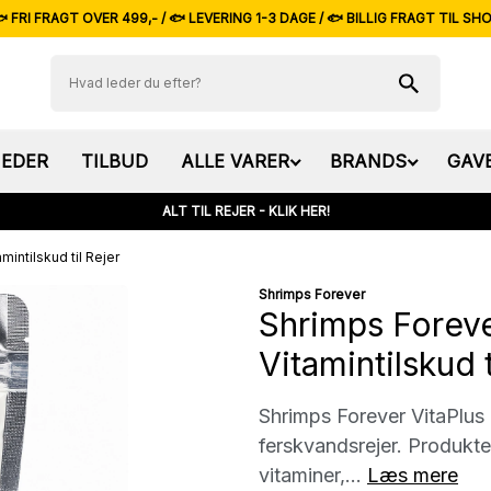
 FRI FRAGT OVER 499,- / 🐟 LEVERING 1-3 DAGE / 🐟 BILLIG FRAGT TIL SH
EDER
TILBUD
ALLE VARER
BRANDS
GAV
ALT TIL REJER - KLIK HER!
mintilskud til Rejer
Shrimps Forever
Shrimps Foreve
Vitamintilskud t
Shrimps Forever VitaPlus er
ferskvandsrejer. Produkt
vitaminer,...
Læs mere