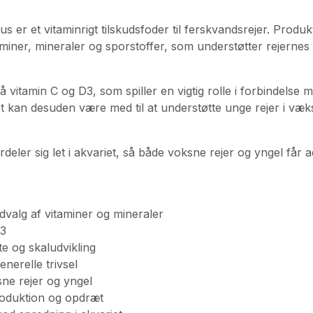
s er et vitaminrigt tilskudsfoder til ferskvandsrejer. Produ
iner, mineraler og sporstoffer, som understøtter rejernes 
på vitamin C og D3, som spiller en vigtig rolle i forbindelse
et kan desuden være med til at understøtte unge rejer i væks
eler sig let i akvariet, så både voksne rejer og yngel får ad
dvalg af vitaminer og mineraler
D3
e og skaludvikling
enerelle trivsel
sne rejer og yngel
roduktion og opdræt