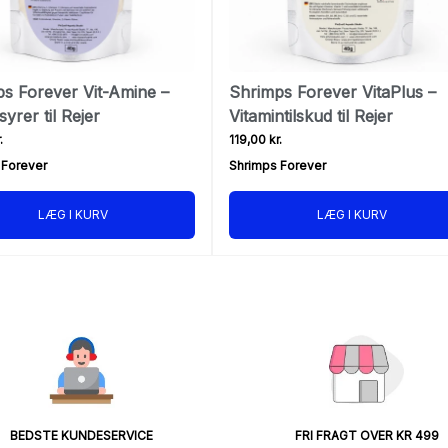
s Forever Vit-Amine –
Shrimps Forever VitaPlus –
yrer til Rejer
Vitamintilskud til Rejer
.
119,00 kr.
 Forever
Shrimps Forever
LÆG I KURV
LÆG I KURV
BEDSTE KUNDESERVICE
FRI FRAGT OVER KR 499