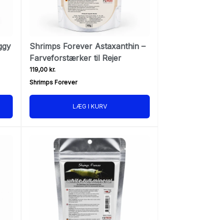
ggy
Shrimps Forever Astaxanthin –
Farveforstærker til Rejer
119,00 kr.
Shrimps Forever
LÆG I KURV