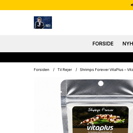

FORSIDE
NYH
Forsiden
/
Til Rejer
/
Shrimps Forever VitaPlus – Vita