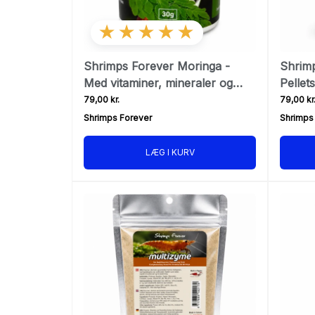
★★★★★
Shrimps Forever Moringa -
Shrim
Med vitaminer, mineraler og
Pellets
antioxidanter
og min
79,00 kr.
79,00 kr
Shrimps Forever
Shrimps
LÆG I KURV