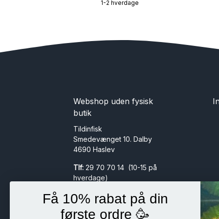
1-2 hverdage
Webshop uden fysisk
I
butik
Tildinfisk
Smedevænget 10. Dalby
4690 Haslev
Tlf:
29 70 70 14 (10-15 på
hverdage)
Mail:
info@tildinfisk.dk
Få 10% rabat på din
CVR:
30611659 HS Invest
første ordre 🥳
ApS