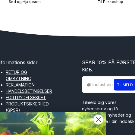
Sød og Hjælpsom
Til Pakkeshop
nformations sider
SPAR 10% PÅ FØRST
KØB.
RETUR OG
OMBYTNING
TILMELD
REKLAMATION
HANDELSBETINGELSER
FORTRYDELSESRET
Tilmeld dig vores
PRODUKTSIKKERHED
nyhedsbrev og få
(GPSR)
spændende nyheder og
COOKIES OG
tilbud direkte i din indbakk
PRIVATLIVSPOLITIK
FORTRYD KØB