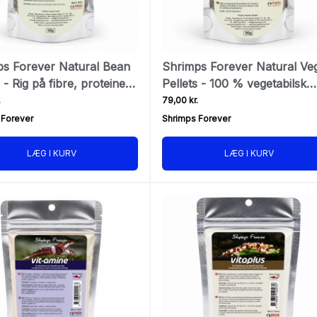
ps Forever Natural Bean
Shrimps Forever Natural Ve
 - Rig på fibre, proteiner
Pellets - 100 % vegetabilsk
eraler
rejefoder
.
79,00 kr.
 Forever
Shrimps Forever
LÆG I KURV
LÆG I KURV