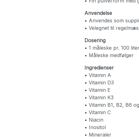
• Fin pulverform med g
Anvendelse
• Anvendes som supplem
• Velegnet til regelmæs
Dosering
• 1 måleske pr. 100 lite
• Måleske medfølger
Ingredienser
• Vitamin A
• Vitamin D3
• Vitamin E
• Vitamin K3
• Vitamin B1, B2, B6 o
• Vitamin C
• Niacin
• Inositol
• Mineraler