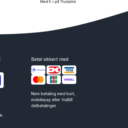
Med 5 ⭐ på Trustpilot
E
Betal sikkert med
Nem betaling med kort,
mobilepay eller ViaBill
delbetalinger
e.