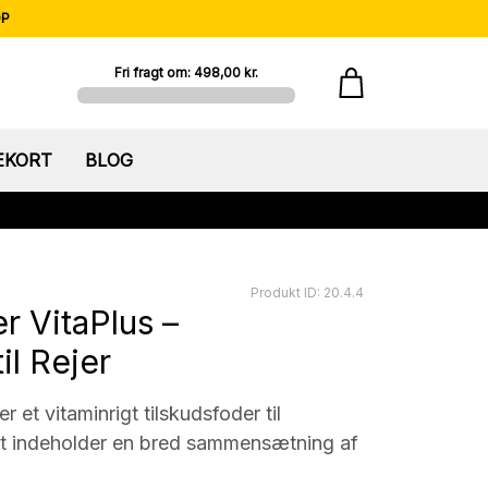
OP
Fri fragt om: 498,00 kr.
EKORT
BLOG
Produkt ID: 20.4.4
r VitaPlus –
il Rejer
 et vitaminrigt tilskudsfoder til
et indeholder en bred sammensætning af