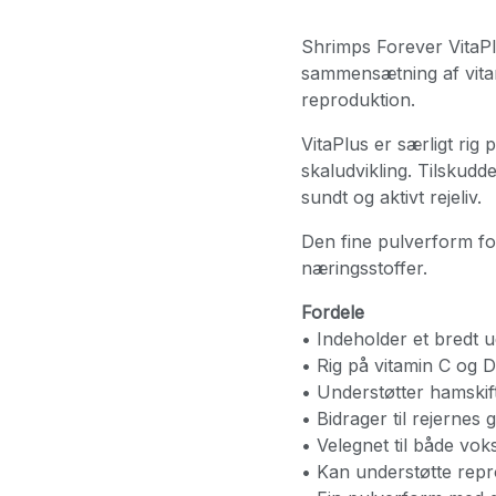
Shrimps Forever VitaPlu
sammensætning af vitam
reproduktion.
VitaPlus er særligt rig 
skaludvikling. Tilskudd
sundt og aktivt rejeliv.
Den fine pulverform ford
næringsstoffer.
Fordele
• Indeholder et bredt u
• Rig på vitamin C og 
• Understøtter hamskift
• Bidrager til rejernes g
• Velegnet til både vok
• Kan understøtte rep