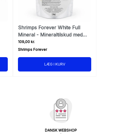
Shrimps Forever White Full
Mineral - Mineraltilskud med
calcium
109,00 kr.
Shrimps Forever
LÆG I KURV
DANSK WEBSHOP