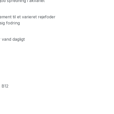
od spredning i akvariet
ent til et varieret rejefoder
sig fodring
r vand dagligt
g B12