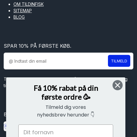
OM TILDINFISK
SITEMAP
BLOG
SPAR 10% PÅ FØRSTE KØB.
TILMELD
Tilmeld dig vores nyhedsbrev og få spændende nyheder og
tilbud direkte i din indbakke.
Få 10% rabat på din
første ordre 🥳
Tilmeld dig vores
Betal sikkert med
nyhedsbrev herunder 👇