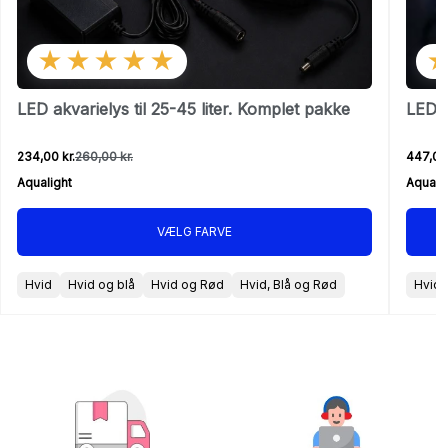
★★★★★
LED akvarielys til 25-45 liter. Komplet pakke
LED a
234,00 kr.
260,00 kr.
447,00 
Aqualight
Aquali
VÆLG FARVE
Hvid
Hvid og blå
Hvid og Rød
Hvid, Blå og Rød
Hvid