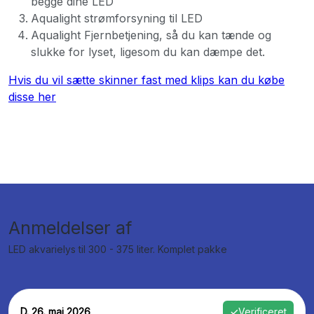
begge dine LED
Aqualight strømforsyning til LED
Aqualight Fjernbetjening, så du kan tænde og
slukke for lyset, ligesom du kan dæmpe det.
Hvis du vil sætte skinner fast med klips kan du købe
disse her
Anmeldelser af
LED akvarielys til 300 - 375 liter. Komplet pakke
D. 26. maj 2026
✓
Verificeret