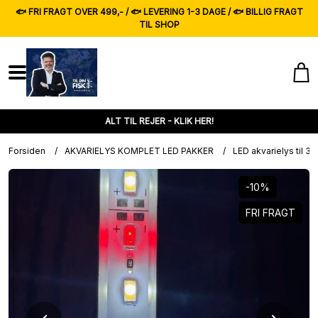
🐟 FRI FRAGT OVER 499,- / 🐟 LEVERING 1-3 DAGE / 🐟 BILLIG FRAGT
TIL SHOP
ALT TIL REJER - KLIK HER!
Forsiden
/
AKVARIELYS KOMPLET LED PAKKER
/
LED akvarielys til 3
-10%
FRI FRAGT