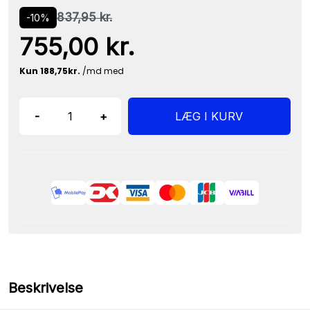
837,95 kr.
-10%
755,00 kr.
-
+
LÆG I KURV
Beskrivelse