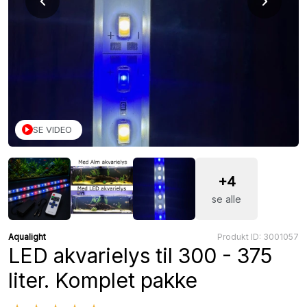
SE VIDEO
+4
se alle
Aqualight
Produkt ID: 3001057
LED akvarielys til 300 - 375
liter. Komplet pakke