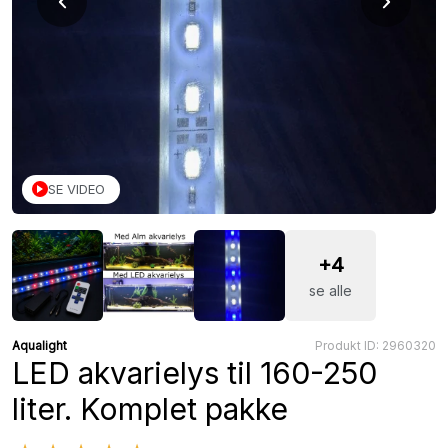
SE VIDEO
+4
se alle
Aqualight
Produkt ID: 2960320
LED akvarielys til 160-250
liter. Komplet pakke