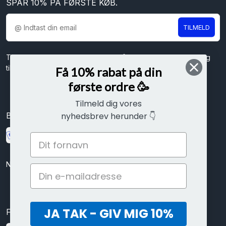
SPAR 10% PÅ FØRSTE KØB.
TILMELD
Tilmeld dig vores nyhedsbrev og få spændende nyheder og
tilbud direkte i din indbakke.
Få 10% rabat på din
første ordre 🥳
Tilmeld dig vores
Betal sikkert med
nyhedsbrev herunder 👇
Nem betaling med kort, mobilepay eller ViaBill delbetalinger
JA TAK - GIV MIG 10%
Følg os her