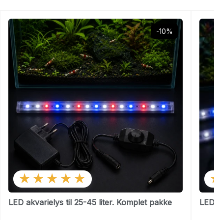
-10%
★★★★★
LED akvarielys til 25-45 liter. Komplet pakke
LED a