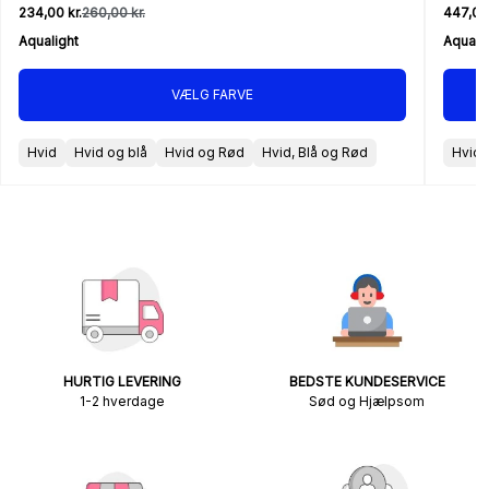
234,00 kr.
260,00 kr.
447,00 
Aqualight
Aquali
VÆLG FARVE
Hvid
Hvid og blå
Hvid og Rød
Hvid, Blå og Rød
Hvid
HURTIG LEVERING
BEDSTE KUNDESERVICE
1-2 hverdage
Sød og Hjælpsom