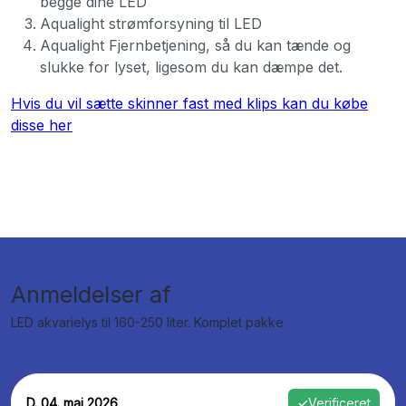
begge dine LED
Aqualight strømforsyning til LED
Aqualight Fjernbetjening, så du kan tænde og
slukke for lyset, ligesom du kan dæmpe det.
Hvis du vil sætte skinner fast med klips kan du købe
disse her
Anmeldelser af
LED akvarielys til 160-250 liter. Komplet pakke
D. 04. maj 2026
✓
Verificeret