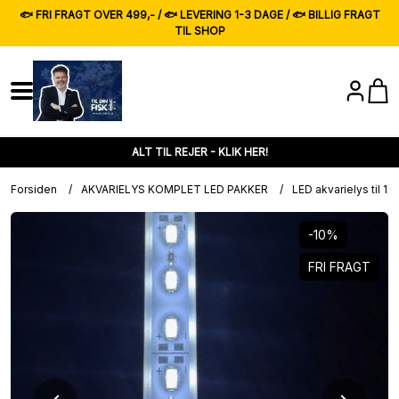
🐟 FRI FRAGT OVER 499,- / 🐟 LEVERING 1-3 DAGE / 🐟 BILLIG FRAGT
TIL SHOP
ALT TIL REJER - KLIK HER!
Forsiden
/
AKVARIELYS KOMPLET LED PAKKER
/
LED akvarielys til 1
-10%
FRI FRAGT