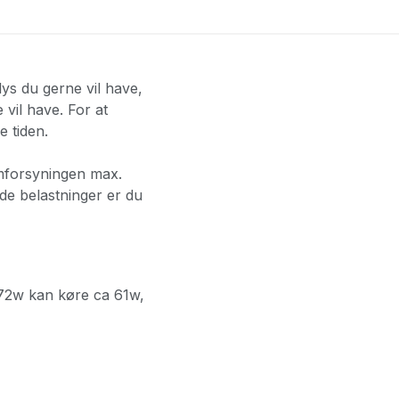
ys du gerne vil have,
 vil have. For at
 tiden.
ømforsyningen max.
 de belastninger er du
72w kan køre ca 61w,