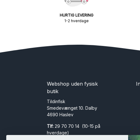
HURTIG LEVERING
1-2 hverdage
Webshop uden fysisk
I
butik
Tildinfisk
Smedevænget 10. Dalby
4690 Haslev
Tlf:
29 70 70 14 (10-15 på
hverdage)
Mail:
info@tildinfisk.dk