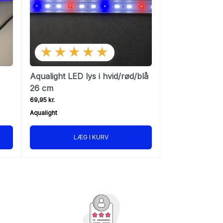
★★★★★
Aqualight LED lys i hvid/rød/blå
26 cm
69,95 kr.
Aqualight
LÆG I KURV