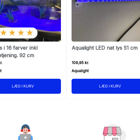
★★★★
 i 16 farver inkl
Aqualight LED nat lys 51 cm
etjening. 92 cm
r.
109,95 kr.
t
Aqualight
LÆG I KURV
LÆG I KURV