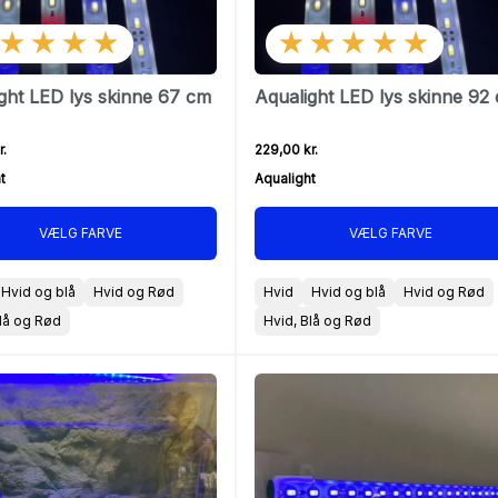
★★★★
★★★★★
ght LED lys skinne 67 cm
Aqualight LED lys skinne 92
r.
229,00 kr.
t
Aqualight
VÆLG FARVE
VÆLG FARVE
Hvid og blå
Hvid og Rød
Hvid
Hvid og blå
Hvid og Rød
Blå og Rød
Hvid, Blå og Rød