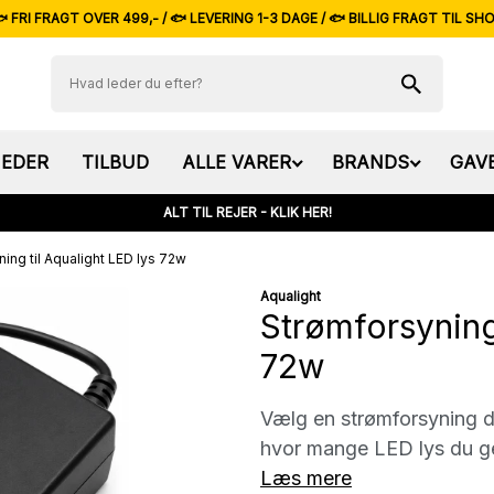
 FRI FRAGT OVER 499,- / 🐟 LEVERING 1-3 DAGE / 🐟 BILLIG FRAGT TIL SH
EDER
TILBUD
ALLE VARER
BRANDS
GAV
ALT TIL REJER - KLIK HER!
ing til Aqualight LED lys 72w
Aqualight
Strømforsyning 
72w
Vælg en strømforsyning de
hvor mange LED lys du ger
Læs mere