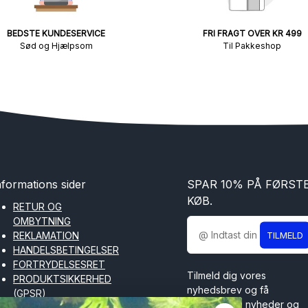
BEDSTE KUNDESERVICE
FRI FRAGT OVER KR 499
Sød og Hjælpsom
Til Pakkeshop
nformations sider
SPAR 10% PÅ FØRST
KØB.
RETUR OG
OMBYTNING
TILMELD
REKLAMATION
HANDELSBETINGELSER
FORTRYDELSESRET
Tilmeld dig vores
PRODUKTSIKKERHED
nyhedsbrev og få
(GPSR)
spændende nyheder og
COOKIES OG