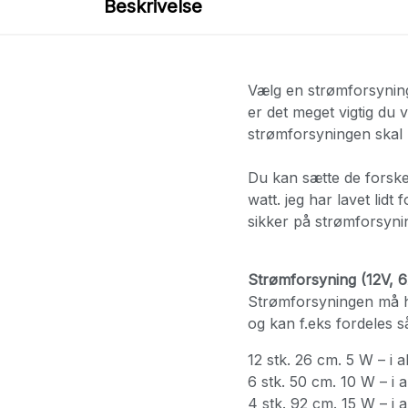
Beskrivelse
Vælg en strømforsyning
er det meget vigtig du 
strømforsyningen skal 
Du kan sætte de forsk
watt. jeg har lavet lid
sikker på strømforsyni
Strømforsyning (12V, 
Strømforsyningen må h
og kan f.eks fordeles s
12 stk. 26 cm. 5 W – i 
6 stk. 50 cm. 10 W – i 
4 stk. 92 cm. 15 W – i 