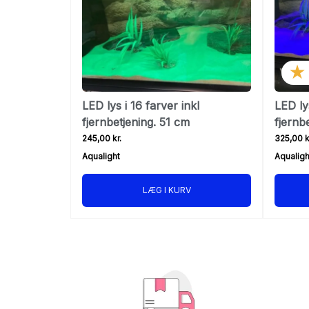
★
LED lys i 16 farver inkl
LED lys
fjernbetjening. 51 cm
fjernb
245,00 kr.
325,00 k
Aqualight
Aqualigh
LÆG I KURV