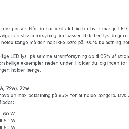
 der passer. Når du har besluttet dig for hvor mange LED l
vælger en strørmforsyning der passer til de Led lys du gerne
holde længe må den helt ikke køre på 100% belastning hele
ellige LED lys på samme strømforsyning op til 85% af str
t forskellige eksempler neden under. Holder du dig inden for
ngen holder længe.
6A, 72w). 72w
ave en max belastning på 85% for at holde længere. Dvs 
åledes:
alt 60 W
alt 60 W
alt 60 W