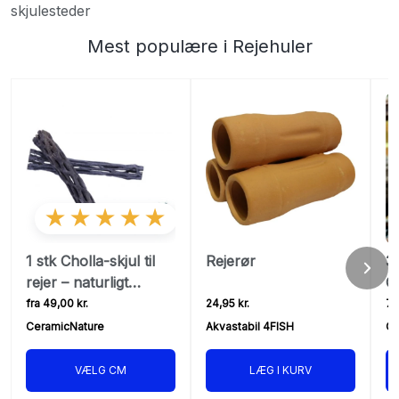
skjulesteder
Mest populære i Rejehuler
★★★★★
1 stk Cholla-skjul til
Rejerør
3
rejer – naturligt
C
kaktustræ med
fra 49,00 kr.
24,95 kr.
77
næring og
CeramicNature
Akvastabil 4FISH
Ce
gemmesteder
VÆLG CM
LÆG I KURV