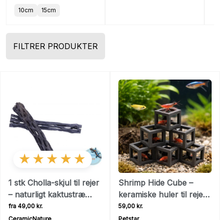
10cm
15cm
FILTRER PRODUKTER
★★★★★
1 stk Cholla-skjul til rejer
Shrimp Hide Cube –
– naturligt kaktustræ
keramiske huler til rejer
med næring og
og små fisk
fra 49,00 kr.
59,00 kr.
gemmesteder
CeramicNature
Petstar