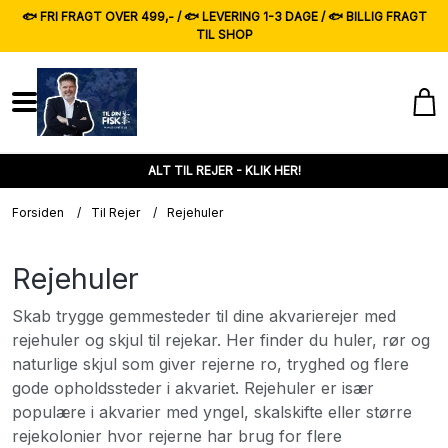
🐟 FRI FRAGT OVER 499,- / 🐟 LEVERING 1-3 DAGE / 🐟 BILLIG FRAGT
TIL SHOP
ALT TIL REJER - KLIK HER!
Forsiden
/
Til Rejer
/
Rejehuler
Rejehuler
Skab trygge gemmesteder til dine akvarierejer med
rejehuler og skjul til rejekar. Her finder du huler, rør og
naturlige skjul som giver rejerne ro, tryghed og flere
gode opholdssteder i akvariet. Rejehuler er især
populære i akvarier med yngel, skalskifte eller større
rejekolonier hvor rejerne har brug for flere