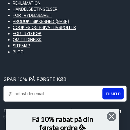
REKLAMATION
HANDELSBETINGELSER
FORTRYDELSESRET
PRODUKTSIKKERHED (GPSR)
COOKIES OG PRIVATLIVSPOLITIK
FORTRYD KØB
OM TILDINFISK
SITEMAP
BLOG
SPAR 10% PÅ FØRSTE KØB.
TILMELD
Tilmeld dig vores nyhedsbrev og få spændende nyheder og
tilbud direkte i din indbakke.
Få 10% rabat på din
første ordre 🥳