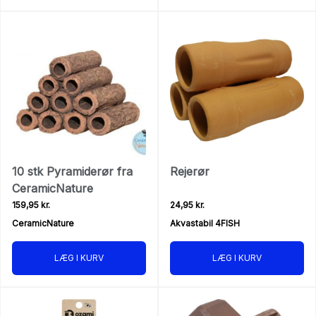
10 stk Pyramiderør fra
Rejerør
CeramicNature
159,95 kr.
24,95 kr.
CeramicNature
Akvastabil 4FISH
LÆG I KURV
LÆG I KURV