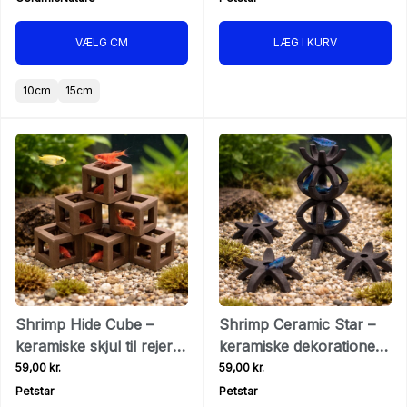
VÆLG CM
LÆG I KURV
10cm
15cm
Shrimp Hide Cube –
Shrimp Ceramic Star –
keramiske skjul til rejer
keramiske dekorationer
og små fisk
til rejer og små fisk
59,00 kr.
59,00 kr.
Petstar
Petstar