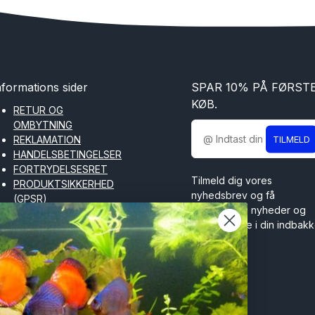
nformations sider
SPAR 10% PÅ FØRST
KØB.
RETUR OG
OMBYTNING
TILMELD
REKLAMATION
HANDELSBETINGELSER
FORTRYDELSESRET
Tilmeld dig vores
PRODUKTSIKKERHED
nyhedsbrev og få
(GPSR)
spændende nyheder og
COOKIES OG
tilbud direkte i din indbakk
PRIVATLIVSPOLITIK
FORTRYD KØB
OM TILDINFISK
SITEMAP
BLOG