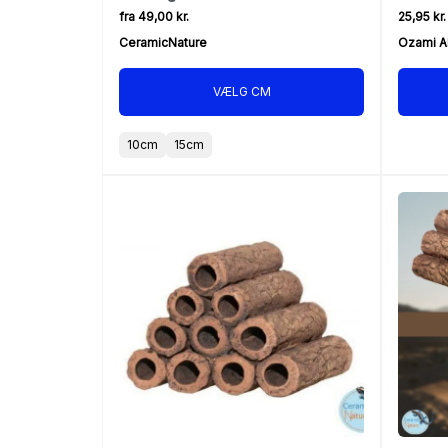
og gemmesteder
fra 49,00 kr.
25,95 kr.
CeramicNature
Ozami Ak
VÆLG CM
10cm
15cm