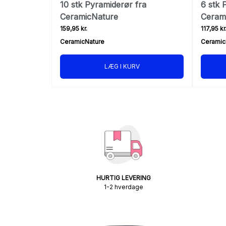
10 stk Pyramiderør fra
6 stk 
CeramicNature
Ceram
159,95 kr.
117,95 kr
CeramicNature
Ceramic
LÆG I KURV
HURTIG LEVERING
1-2 hverdage