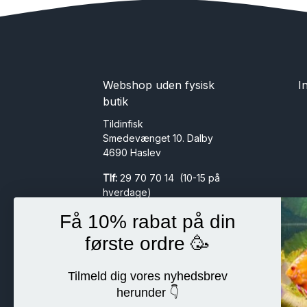
Webshop uden fysisk
I
butik
Tildinfisk
Smedevænget 10. Dalby
4690 Haslev
Tlf:
29 70 70 14 (10-15 på
hverdage)
Mail:
info@tildinfisk.dk
Få 10% rabat på din
CVR:
30611659 HS Invest
første ordre 🥳
ApS
Tilmeld dig vores nyhedsbrev
herunder 👇