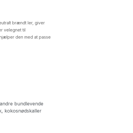
utralt brændt ler, giver
r velegnet til
 hjælper den med at passe
og andre bundlevende
ik, kokosnødskaller