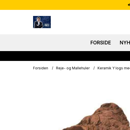

FORSIDE
NYH
Forsiden
/
Reje- og Mallehuler
/
Keramik Y logs m