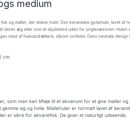
logs medium
fisk og maller, der elsker huler. Den keramiske gydehule, lavet af ne
 til deres æg eller som et skjulested uden for ynglesæsonen. Hulen e
ges mest af huleopdrættere, såsom cichlider. Dens neutrale design
,5 cm
ter, som man kan tilføje til et akvarium for at give maller 
 at gemme sig og hvile. Mallehuler er normalt lavet af keram
der er sikre for akvariefisk. De giver et naturligt udseende.