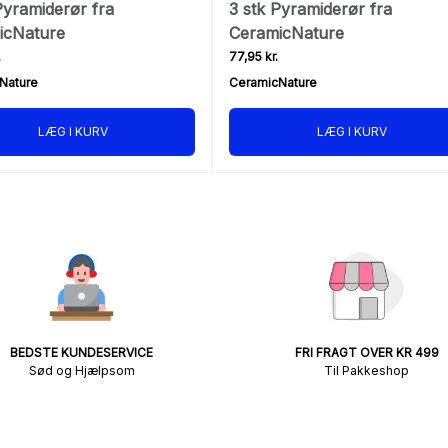
Pyramiderør fra
3 stk Pyramiderør fra
icNature
CeramicNature
.
77,95 kr.
Nature
CeramicNature
LÆG I KURV
LÆG I KURV
BEDSTE KUNDESERVICE
FRI FRAGT OVER KR 499
Sød og Hjælpsom
Til Pakkeshop