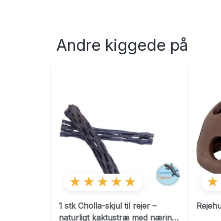
Andre kiggede på
★★★★★
★
1 stk Cholla-skjul til rejer –
Rejehu
naturligt kaktustræ med næring