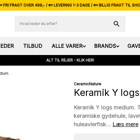
 FRI FRAGT OVER 499,- / 🐟 LEVERING 1-3 DAGE / 🐟 BILLIG FRAGT TIL SH
EDER
TILBUD
ALLE VARER
BRANDS
GAV
ALT TIL REJER - KLIK HER!
edium
CeramicNature
Keramik Y log
Keramik Y logs medium. Til
keramiske gydehule, lavet 
huleavlerfisk...
Læs mere