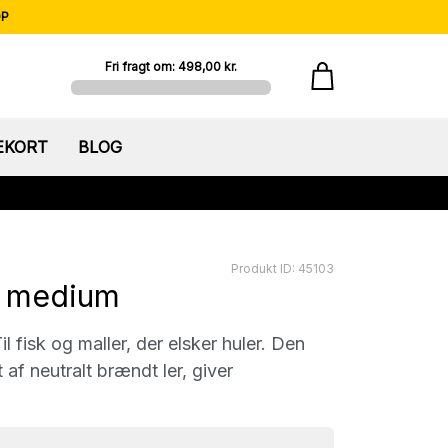
OP
Fri fragt om: 498,00 kr.
EKORT
BLOG
Produkt ID: 45103
s medium
 fisk og maller, der elsker huler. Den
af neutralt brændt ler, giver