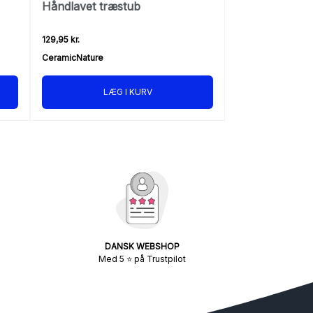
Håndlavet træstub
129,95 kr.
CeramicNature
LÆG I KURV
DANSK WEBSHOP
Med 5 ⭐ på Trustpilot