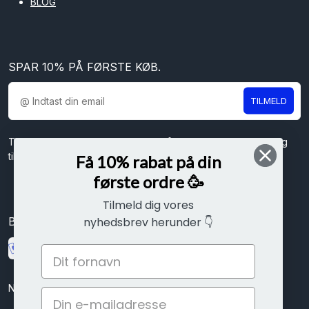
BLOG
SPAR 10% PÅ FØRSTE KØB.
TILMELD
Tilmeld dig vores nyhedsbrev og få spændende nyheder og
tilbud direkte i din indbakke.
Få 10% rabat på din
første ordre 🥳
Tilmeld dig vores
Betal sikkert med
nyhedsbrev herunder 👇
Nem betaling med kort, mobilepay eller ViaBill delbetalinger