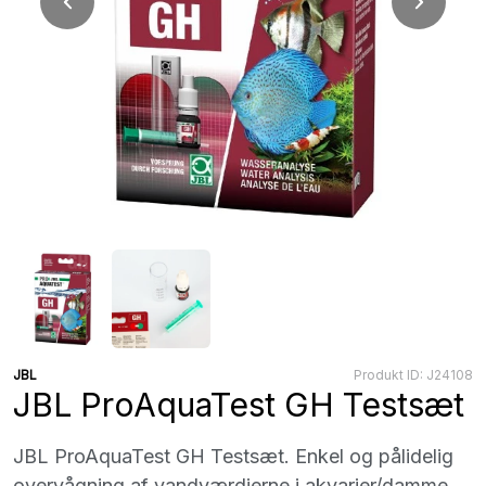
JBL
Produkt ID: J24108
JBL ProAquaTest GH Testsæt
JBL ProAquaTest GH Testsæt. Enkel og pålidelig
overvågning af vandværdierne i akvarier/damme