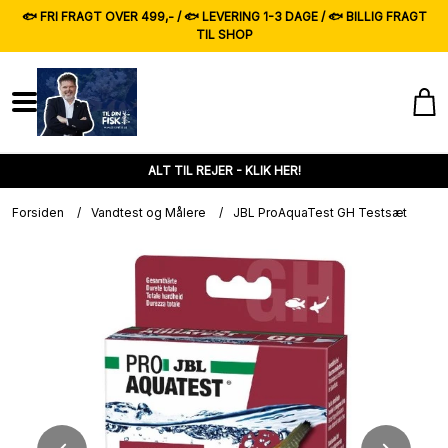
🐟 FRI FRAGT OVER 499,- / 🐟 LEVERING 1-3 DAGE / 🐟 BILLIG FRAGT
TIL SHOP
ALT TIL REJER - KLIK HER!
Forsiden
/
Vandtest og Målere
/
JBL ProAquaTest GH Testsæt