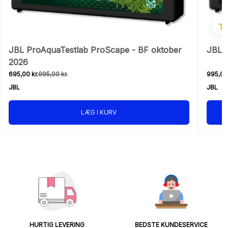
JBL ProAquaTestlab ProScape - BF oktober
JBL 
2026
695,00 kr.
995,00 kr.
995,00 
JBL
JBL
LÆG I KURV
HURTIG LEVERING
BEDSTE KUNDESERVICE