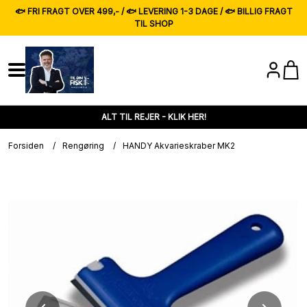
🐟 FRI FRAGT OVER 499,- / 🐟 LEVERING 1-3 DAGE / 🐟 BILLIG FRAGT
TIL SHOP
ALT TIL REJER - KLIK HER!
Forsiden
/
Rengøring
/
HANDY Akvarieskraber MK2