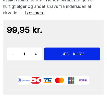
hurtigt alger og andet snavs fra indersiden af ​​
akvariet....
Læs mere
99,95 kr.
-
+
LÆG I KURV