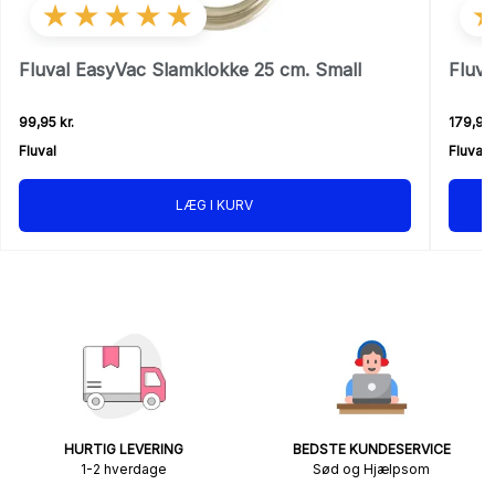
★★★★★
Fluval EasyVac Slamklokke 25 cm. Small
Fluva
99,95 kr.
179,95 
Fluval
Fluval
LÆG I KURV
HURTIG LEVERING
BEDSTE KUNDESERVICE
1-2 hverdage
Sød og Hjælpsom