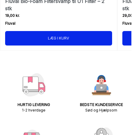
Fluval Bio-Foam Filtersvamp til U1 Filter – 2
Fluva
stk
stk
19,00 kr.
29,00 k
Fluval
Fluval
LÆG I KURV
HURTIG LEVERING
BEDSTE KUNDESERVICE
1-2 hverdage
Sød og Hjælpsom