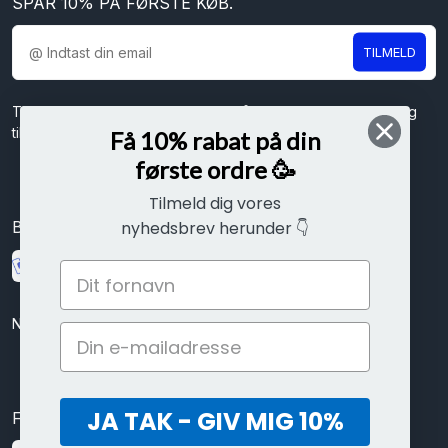
SPAR 10% PÅ FØRSTE KØB.
TILMELD
Tilmeld dig vores nyhedsbrev og få spændende nyheder og
tilbud direkte i din indbakke.
Få 10% rabat på din
første ordre 🥳
Tilmeld dig vores
Betal sikkert med
nyhedsbrev herunder 👇
Nem betaling med kort, mobilepay eller ViaBill delbetalinger
JA TAK - GIV MIG 10%
Følg os her