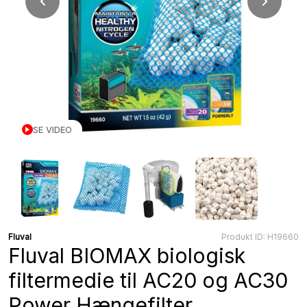
SE VIDEO
Fluval
Produkt ID: H19660
Fluval BIOMAX biologisk
filtermedie til AC20 og AC30
Power Hængefilter