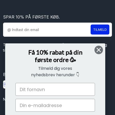
SPAR 10% PÅ FØRSTE KØB.
TILMELD
Tilmeld dig vores nyhedsbrev og få spændende nyheder og
tilbud direkte i din indbakke.
Få 10% rabat på din
første ordre 🥳
Tilmeld dig vores
Betal sikkert med
nyhedsbrev herunder 👇
Nem betaling med kort, mobilepay eller ViaBill delbetalinger