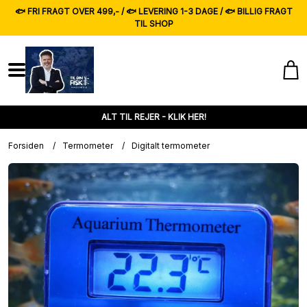
🐟 FRI FRAGT OVER 499,- / 🐟 LEVERING 1-3 DAGE / 🐟 BILLIG FRAGT
TIL SHOP
ALT TIL REJER - KLIK HER!
Forsiden
/
Termometer
/
Digitalt termometer