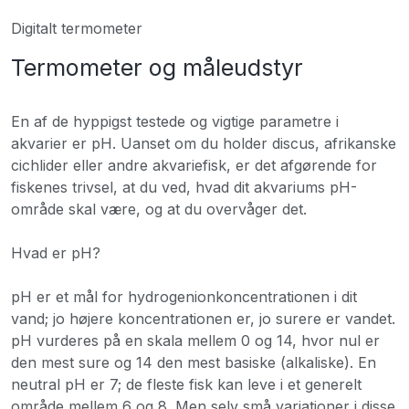
Digitalt termometer
Termometer og måleudstyr
En af de hyppigst testede og vigtige parametre i
akvarier er pH. Uanset om du holder discus, afrikanske
cichlider eller andre akvariefisk, er det afgørende for
fiskenes trivsel, at du ved, hvad dit akvariums pH-
område skal være, og at du overvåger det.
Hvad er pH?
pH er et mål for hydrogenionkoncentrationen i dit
vand; jo højere koncentrationen er, jo surere er vandet.
pH vurderes på en skala mellem 0 og 14, hvor nul er
den mest sure og 14 den mest basiske (alkaliske). En
neutral pH er 7; de fleste fisk kan leve i et generelt
område mellem 6 og 8. Men selv små variationer i disse