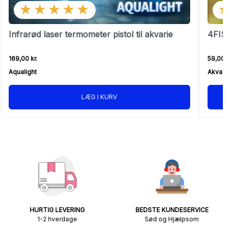
★★★★★
Infrarød laser termometer pistol til akvarie
4FISH
169,00 kr.
59,00 k
Aqualight
Akvast
LÆG I KURV
HURTIG LEVERING
BEDSTE KUNDESERVICE
1-2 hverdage
Sød og Hjælpsom